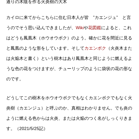
通りの木陰を作る火炎樹の大木
カイロに来てからこちらに住む日本人が皆 ”カエンジュ” と言
うのでそう思い込んできましたが、
Wiki
や
花図鑑
によると、これ
はどうも鳳凰木（ホウオウボク）のよう。確かに花を間近に見る
と鳳凰のような形をしています。そして
カエンボク
（火炎木また
は火焔木と書く）という樹木はあり鳳凰木と同じように燃えるよ
うな色の花をつけますが、チューリップのように袋状の花の形な
のです。
どうしてこの樹木をホウオウボクでもなくカエンボクでもなく火
炎樹（カエンジュ）と呼ぶのか、真相はわかりません。でも炎の
ように燃える色からは火炎、または火焔のつく名がしっくりきま
す。（2021/5/25記）