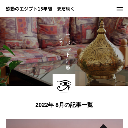
感動のエジプト15年間 まだ続く
し
エ
て
ジ
プ
ト
に
ら
2022年 8月の記事一覧