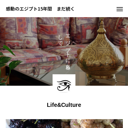
感動のエジプト15年間 まだ続く
し
エ
て
ジ
プ
ト
に
ら
Life&Culture