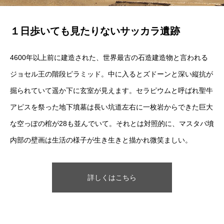
１日歩いても見たりないサッカラ遺跡
4600年以上前に建造された、世界最古の石造建造物と言われる
ジョセル王の階段ピラミッド。中に入るとズドーンと深い縦抗が
掘られていて遥か下に玄室が見えます。セラピウムと呼ばれ聖牛
アピスを祭った地下墳墓は長い坑道左右に一枚岩からできた巨大
な空っぽの棺が28も並んでいて。それとは対照的に、マスタバ墳
内部の壁画は生活の様子が生き生きと描かれ微笑ましい。
詳しくはこちら