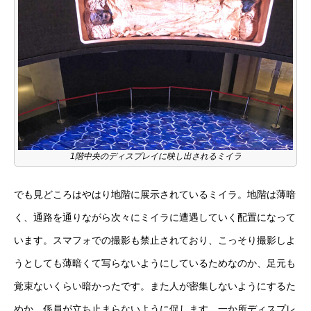
1階中央のディスプレイに映し出されるミイラ
でも見どころはやはり地階に展示されているミイラ。地階は薄暗
く、通路を通りながら次々にミイラに遭遇していく配置になって
います。スマフォでの撮影も禁止されており、こっそり撮影しよ
うとしても薄暗くて写らないようにしているためなのか、足元も
覚束ないくらい暗かったです。また人が密集しないようにするた
めか、係員が立ち止まらないように促します。一か所ディスプレ