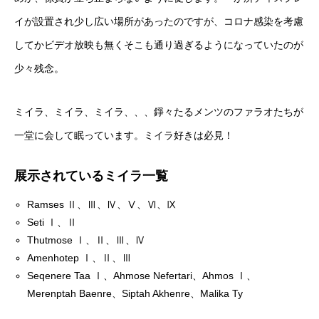
イが設置され少し広い場所があったのですが、コロナ感染を考慮
してかビデオ放映も無くそこも通り過ぎるようになっていたのが
少々残念。
ミイラ、ミイラ、ミイラ、、、錚々たるメンツのファラオたちが
一堂に会して眠っています。ミイラ好きは必見！
展示されているミイラ一覧
Ramses Ⅱ、Ⅲ、Ⅳ、Ⅴ、Ⅵ、Ⅸ
Seti Ⅰ、Ⅱ
Thutmose Ⅰ、Ⅱ、Ⅲ、Ⅳ
Amenhotep Ⅰ、Ⅱ、Ⅲ
Seqenere Taa Ⅰ、Ahmose Nefertari、Ahmos Ⅰ、
Merenptah Baenre、Siptah Akhenre、Malika Ty